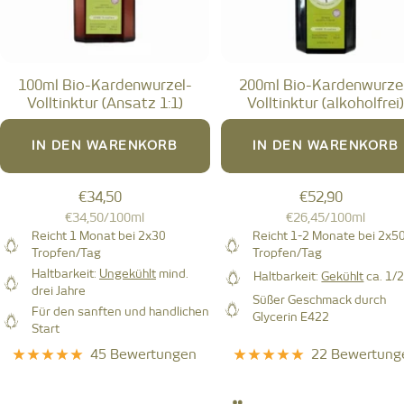
100ml Bio-Kardenwurzel-
200ml Bio-Kardenwurze
Volltinktur (Ansatz 1:1)
Volltinktur (alkoholfrei
IN DEN WARENKORB
IN DEN WARENKORB
Angebotspreis
Angebotspreis
€34,50
€52,90
€34,50
/
100
ml
€26,45
/
100
ml
Reicht 1 Monat bei 2x30
Reicht 1-2 Monate bei 2x5
Tropfen/Tag
Tropfen/Tag
Haltbarkeit:
Ungekühlt
mind.
Haltbarkeit:
Gekühlt
ca. 1/2
drei Jahre
Süßer Geschmack durch
Für den sanften und handlichen
Glycerin E422
Start
45 Bewertungen
22 Bewertung