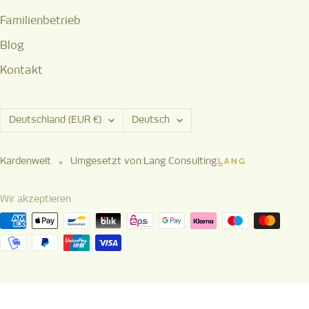
Familienbetrieb
Blog
Kontakt
Land/Region
Sprache
Deutschland (EUR €)
Deutsch
Kardenwelt
Umgesetzt von:
Lang Consulting
Wir akzeptieren