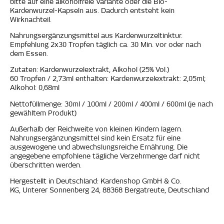
bitte auf eine alkoholfreie Variante oder die Bio-
Kardenwurzel-Kapseln aus. Dadurch entsteht kein
Wirknachteil.
Nahrungsergänzungsmittel aus Kardenwurzeltinktur.
Empfehlung 2x30 Tropfen täglich ca. 30 Min. vor oder nach
dem Essen.
Zutaten: Kardenwurzelextrakt, Alkohol (25% Vol.)
60 Tropfen / 2,73ml enthalten:
Kardenwurzelextrakt: 2,05ml;
Alkohol: 0,68ml
Nettofüllmenge: 30ml / 100ml / 200ml / 400ml / 600ml (je nach
gewähltem Produkt)
Außerhalb der Reichweite von kleinen Kindern lagern.
Nahrungsergänzungsmittel sind kein Ersatz für eine
ausgewogene und abwechslungsreiche Ernährung. Die
angegebene empfohlene tägliche Verzehrmenge darf nicht
überschritten werden.
Hergestellt in Deutschland: Kardenshop GmbH & Co.
KG, Unterer Sonnenberg 24, 88368 Bergatreute, Deutschland