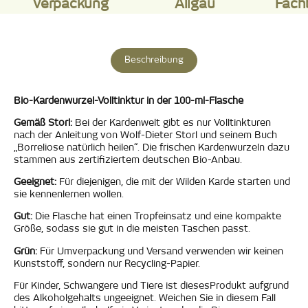
Verpackung
Allgäu
Fach
Beschreibung
Bio-Kardenwurzel-Volltinktur in der 100-ml-Flasche
Gemäß Storl:
Bei der Kardenwelt gibt es nur Volltinkturen
nach der Anleitung von Wolf-Dieter Storl und seinem Buch
„Borreliose natürlich heilen“. Die frischen Kardenwurzeln dazu
stammen aus zertifiziertem deutschen Bio-Anbau.
Geeignet:
Für diejenigen, die mit der Wilden Karde starten und
sie kennenlernen wollen.
Gut:
Die Flasche hat einen Tropfeinsatz und eine kompakte
Größe, sodass sie gut in die meisten Taschen passt.
Grün:
Für Umverpackung und Versand verwenden wir keinen
Kunststoff, sondern nur Recycling-Papier.
Für Kinder, Schwangere und Tiere ist diesesProdukt aufgrund
des Alkoholgehalts ungeeignet. Weichen Sie in diesem Fall