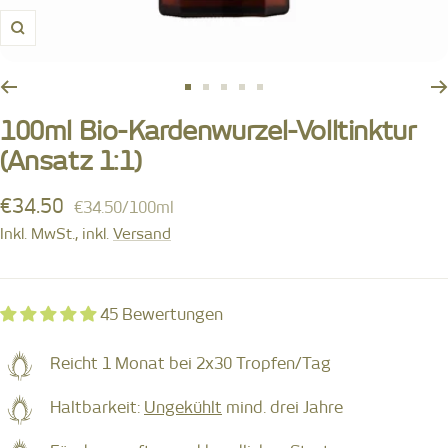
Zoom
Zur
Zur
Zur
Zur
Zur
Slide
Slide
Slide
Slide
Slide
100ml Bio-Kardenwurzel-Volltinktur
1
2
3
4
5
(Ansatz 1:1)
gehen
gehen
gehen
gehen
gehen
€34.50
€34.50
/
100
ml
Inkl. MwSt., inkl.
Versand
45 Bewertungen
Reicht 1 Monat bei 2x30 Tropfen/Tag
Haltbarkeit:
Ungekühlt
mind. drei Jahre