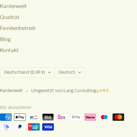
Kardenwelt
Qualität
Familienbetrieb
Blog
Kontakt
Land/Region
Sprache
Deutschland (EUR €)
Deutsch
Kardenwelt
Umgesetzt von:
Lang Consulting
Wir akzeptieren