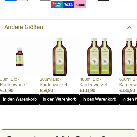
Andere Größen
30ml Bio-
200ml Bio-
400ml Bio-
600ml Bi
Kardenwurzel-
Kardenwurzel-
Kardenwurzel-
Kardenw
Volltinktur (Ansatz
Volltinktur (Ansatz
Volltinktur (Ansatz
Volltink
€16,90
€59,90
€101,90
€136,90
1:1)
1:1)
1:1)
1:1)
In den Warenkorb
In den Warenkorb
In den Warenkorb
In den