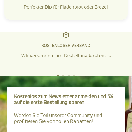
Perfekter Dip für Fladenbrot oder Brezel.
KOSTENLOSER VERSAND
Wir versenden Ihre Bestellung kostenlos
Zur
Zur
Zur
Zur
Slide
Slide
Slide
Slide
1
2
3
4
Kostenlos zum Newsletter anmelden und 5%
gehen
gehen
gehen
gehen
auf die erste Bestellung sparen
Werden Sie Teil unserer Community und
profitieren Sie von tollen Rabatten!